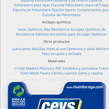
Espuma Poliuretano aislante y de relleno
Espuma
Poliuretano para tejas
Espuma Poliuretano especial fuego
Espuma de Poliuretano Fijación Xpress
Complementos par
Espuma de Poliuretano
Anclajes químicos
Tacos Químicos Alta Resistencia
Anclajes Químicos de
Resistencia Extrema
Accesorios para Anclajes Químicos
Otros productos
Lubricantes
Masillas listas al uso
Cementos y colas
Mortero
Yeso, escayola y lechada
Materiales
Cristal
Madera
Plástico y PVC
Cerámica y porcelana
Cuero
Téxtil
Metal
Piedra
Corcho (+porex)
Goma y caucho