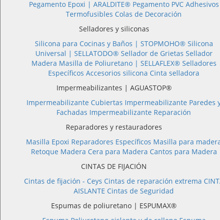
Pegamento Epoxi |
ARALDITE®
Pegamento PVC
Adhesivos
Termofusibles
Colas de Decoración
Selladores y siliconas
Silicona para Cocinas y Baños |
STOPMOHO®
Silicona
Universal |
SELLATODO®
Sellador de Grietas
Sellador
Madera
Masilla de Poliuretano |
SELLAFLEX®
Selladores
Específicos
Accesorios silicona
Cinta selladora
Impermeabilizantes | AGUASTOP®
Impermeabilizante Cubiertas
Impermeabilizante Paredes 
Fachadas
Impermeabilizante Reparación
Reparadores y restauradores
Masilla Epoxi
Reparadores Específicos
Masilla para mader
Retoque Madera
Cera para Madera
Cantos para Madera
CINTAS DE FIJACIÓN
Cintas de fijación - Ceys
Cintas de reparación extrema
CINT
AISLANTE
Cintas de Seguridad
Espumas de poliuretano | ESPUMAX®