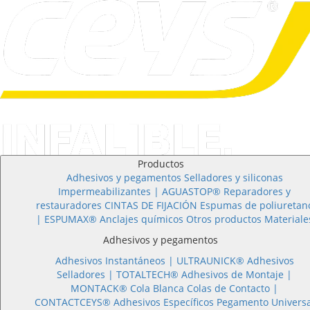
Productos
Adhesivos y pegamentos
Selladores y siliconas
Impermeabilizantes | AGUASTOP®
Reparadores y
restauradores
CINTAS DE FIJACIÓN
Espumas de poliuretan
| ESPUMAX®
Anclajes químicos
Otros productos
Materiale
Adhesivos y pegamentos
Adhesivos Instantáneos |
ULTRAUNICK®
Adhesivos
Selladores |
TOTALTECH®
Adhesivos de Montaje |
MONTACK®
Cola Blanca
Colas de Contacto |
CONTACTCEYS®
Adhesivos Específicos
Pegamento Universa