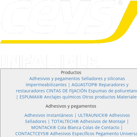
Productos
Adhesivos y pegamentos
Selladores y siliconas
Impermeabilizantes | AGUASTOP®
Reparadores y
restauradores
CINTAS DE FIJACIÓN
Espumas de poliuretan
| ESPUMAX®
Anclajes químicos
Otros productos
Materiale
Adhesivos y pegamentos
Adhesivos Instantáneos |
ULTRAUNICK®
Adhesivos
Selladores |
TOTALTECH®
Adhesivos de Montaje |
MONTACK®
Cola Blanca
Colas de Contacto |
CONTACTCEYS®
Adhesivos Específicos
Pegamento Universa