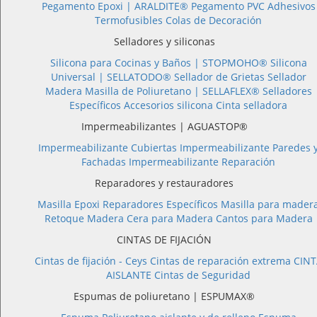
Pegamento Epoxi |
ARALDITE®
Pegamento PVC
Adhesivos
Termofusibles
Colas de Decoración
Selladores y siliconas
Silicona para Cocinas y Baños |
STOPMOHO®
Silicona
Universal |
SELLATODO®
Sellador de Grietas
Sellador
Madera
Masilla de Poliuretano |
SELLAFLEX®
Selladores
Específicos
Accesorios silicona
Cinta selladora
Impermeabilizantes | AGUASTOP®
Impermeabilizante Cubiertas
Impermeabilizante Paredes 
Fachadas
Impermeabilizante Reparación
Reparadores y restauradores
Masilla Epoxi
Reparadores Específicos
Masilla para mader
Retoque Madera
Cera para Madera
Cantos para Madera
CINTAS DE FIJACIÓN
Cintas de fijación - Ceys
Cintas de reparación extrema
CINT
AISLANTE
Cintas de Seguridad
Espumas de poliuretano | ESPUMAX®