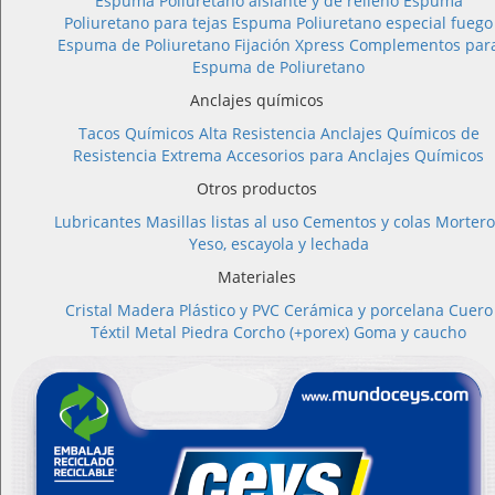
Espuma Poliuretano aislante y de relleno
Espuma
Poliuretano para tejas
Espuma Poliuretano especial fuego
Espuma de Poliuretano Fijación Xpress
Complementos par
Espuma de Poliuretano
Anclajes químicos
Tacos Químicos Alta Resistencia
Anclajes Químicos de
Resistencia Extrema
Accesorios para Anclajes Químicos
Otros productos
Lubricantes
Masillas listas al uso
Cementos y colas
Mortero
Yeso, escayola y lechada
Materiales
Cristal
Madera
Plástico y PVC
Cerámica y porcelana
Cuero
Téxtil
Metal
Piedra
Corcho (+porex)
Goma y caucho