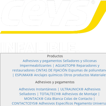
Productos
Adhesivos y pegamentos
Selladores y siliconas
Impermeabilizantes | AGUASTOP®
Reparadores y
restauradores
CINTAS DE FIJACIÓN
Espumas de poliuretan
| ESPUMAX®
Anclajes químicos
Otros productos
Materiale
Adhesivos y pegamentos
Adhesivos Instantáneos |
ULTRAUNICK®
Adhesivos
Selladores |
TOTALTECH®
Adhesivos de Montaje |
MONTACK®
Cola Blanca
Colas de Contacto |
CONTACTCEYS®
Adhesivos Específicos
Pegamento Universa