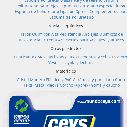
Espuma Poliuretano aislante y de relleno
Espuma
Poliuretano para tejas
Espuma Poliuretano especial fuego
Espuma de Poliuretano Fijación Xpress
Complementos par
Espuma de Poliuretano
Anclajes químicos
Tacos Químicos Alta Resistencia
Anclajes Químicos de
Resistencia Extrema
Accesorios para Anclajes Químicos
Otros productos
Lubricantes
Masillas listas al uso
Cementos y colas
Mortero
Yeso, escayola y lechada
Materiales
Cristal
Madera
Plástico y PVC
Cerámica y porcelana
Cuero
Téxtil
Metal
Piedra
Corcho (+porex)
Goma y caucho