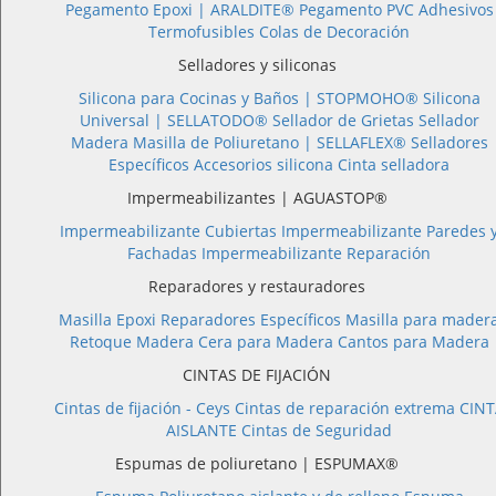
Pegamento Epoxi |
ARALDITE®
Pegamento PVC
Adhesivos
Termofusibles
Colas de Decoración
Selladores y siliconas
Silicona para Cocinas y Baños |
STOPMOHO®
Silicona
Universal |
SELLATODO®
Sellador de Grietas
Sellador
Madera
Masilla de Poliuretano |
SELLAFLEX®
Selladores
Específicos
Accesorios silicona
Cinta selladora
Impermeabilizantes | AGUASTOP®
Impermeabilizante Cubiertas
Impermeabilizante Paredes 
Fachadas
Impermeabilizante Reparación
Reparadores y restauradores
Masilla Epoxi
Reparadores Específicos
Masilla para mader
Retoque Madera
Cera para Madera
Cantos para Madera
CINTAS DE FIJACIÓN
Cintas de fijación - Ceys
Cintas de reparación extrema
CINT
AISLANTE
Cintas de Seguridad
Espumas de poliuretano | ESPUMAX®