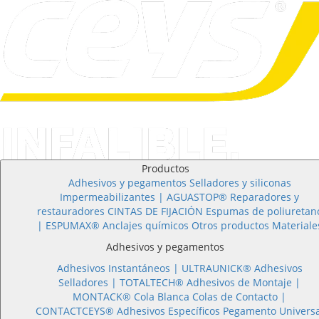
Productos
Adhesivos y pegamentos
Selladores y siliconas
Impermeabilizantes | AGUASTOP®
Reparadores y
restauradores
CINTAS DE FIJACIÓN
Espumas de poliuretan
| ESPUMAX®
Anclajes químicos
Otros productos
Materiale
Adhesivos y pegamentos
Adhesivos Instantáneos |
ULTRAUNICK®
Adhesivos
Selladores |
TOTALTECH®
Adhesivos de Montaje |
MONTACK®
Cola Blanca
Colas de Contacto |
CONTACTCEYS®
Adhesivos Específicos
Pegamento Universa