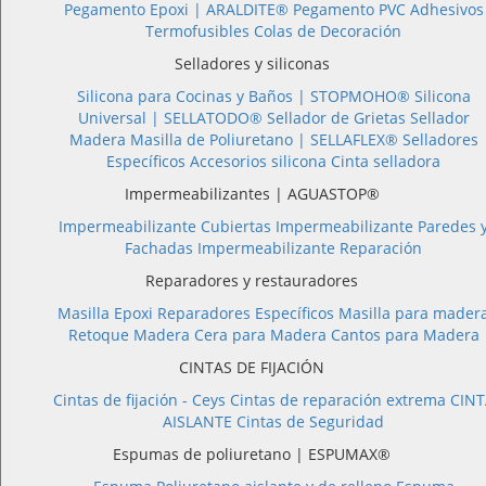
Pegamento Epoxi |
ARALDITE®
Pegamento PVC
Adhesivos
Termofusibles
Colas de Decoración
Selladores y siliconas
Silicona para Cocinas y Baños |
STOPMOHO®
Silicona
Universal |
SELLATODO®
Sellador de Grietas
Sellador
Madera
Masilla de Poliuretano |
SELLAFLEX®
Selladores
Específicos
Accesorios silicona
Cinta selladora
Impermeabilizantes | AGUASTOP®
Impermeabilizante Cubiertas
Impermeabilizante Paredes 
Fachadas
Impermeabilizante Reparación
Reparadores y restauradores
Masilla Epoxi
Reparadores Específicos
Masilla para mader
Retoque Madera
Cera para Madera
Cantos para Madera
CINTAS DE FIJACIÓN
Cintas de fijación - Ceys
Cintas de reparación extrema
CINT
AISLANTE
Cintas de Seguridad
Espumas de poliuretano | ESPUMAX®