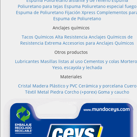
Espuma Poliuretano aislante y de relleno
Espuma
Poliuretano para tejas
Espuma Poliuretano especial fuego
Espuma de Poliuretano Fijación Xpress
Complementos par
Espuma de Poliuretano
Anclajes químicos
Tacos Químicos Alta Resistencia
Anclajes Químicos de
Resistencia Extrema
Accesorios para Anclajes Químicos
Otros productos
Lubricantes
Masillas listas al uso
Cementos y colas
Mortero
Yeso, escayola y lechada
Materiales
Cristal
Madera
Plástico y PVC
Cerámica y porcelana
Cuero
Téxtil
Metal
Piedra
Corcho (+porex)
Goma y caucho