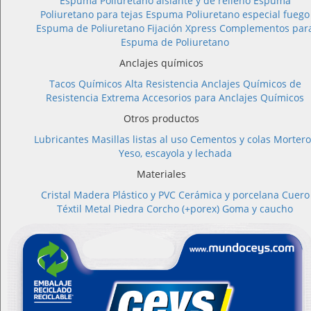
Espuma Poliuretano aislante y de relleno
Espuma
Poliuretano para tejas
Espuma Poliuretano especial fuego
Espuma de Poliuretano Fijación Xpress
Complementos par
Espuma de Poliuretano
Anclajes químicos
Tacos Químicos Alta Resistencia
Anclajes Químicos de
Resistencia Extrema
Accesorios para Anclajes Químicos
Otros productos
Lubricantes
Masillas listas al uso
Cementos y colas
Mortero
Yeso, escayola y lechada
Materiales
Cristal
Madera
Plástico y PVC
Cerámica y porcelana
Cuero
Téxtil
Metal
Piedra
Corcho (+porex)
Goma y caucho