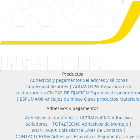
Productos
Adhesivos y pegamentos
Selladores y siliconas
Impermeabilizantes | AGUASTOP®
Reparadores y
restauradores
CINTAS DE FIJACIÓN
Espumas de poliuretan
| ESPUMAX®
Anclajes químicos
Otros productos
Materiale
Adhesivos y pegamentos
Adhesivos Instantáneos |
ULTRAUNICK®
Adhesivos
Selladores |
TOTALTECH®
Adhesivos de Montaje |
MONTACK®
Cola Blanca
Colas de Contacto |
CONTACTCEYS®
Adhesivos Específicos
Pegamento Universa