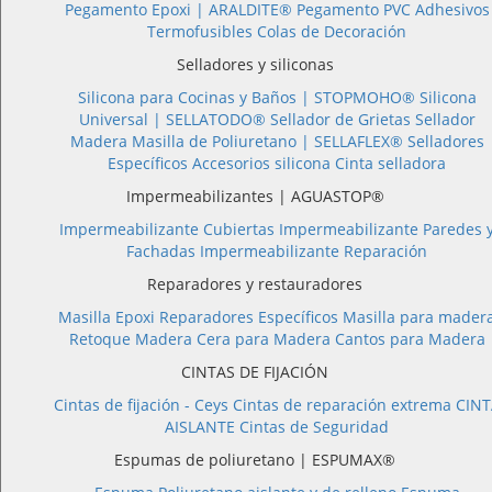
Pegamento Epoxi |
ARALDITE®
Pegamento PVC
Adhesivos
Termofusibles
Colas de Decoración
Selladores y siliconas
Silicona para Cocinas y Baños |
STOPMOHO®
Silicona
Universal |
SELLATODO®
Sellador de Grietas
Sellador
Madera
Masilla de Poliuretano |
SELLAFLEX®
Selladores
Específicos
Accesorios silicona
Cinta selladora
Impermeabilizantes | AGUASTOP®
Impermeabilizante Cubiertas
Impermeabilizante Paredes 
Fachadas
Impermeabilizante Reparación
Reparadores y restauradores
Masilla Epoxi
Reparadores Específicos
Masilla para mader
Retoque Madera
Cera para Madera
Cantos para Madera
CINTAS DE FIJACIÓN
Cintas de fijación - Ceys
Cintas de reparación extrema
CINT
AISLANTE
Cintas de Seguridad
Espumas de poliuretano | ESPUMAX®