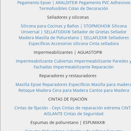
Pegamento Epoxi |
ARALDITE®
Pegamento PVC
Adhesivos
Termofusibles
Colas de Decoración
Selladores y siliconas
Silicona para Cocinas y Baños |
STOPMOHO®
Silicona
Universal |
SELLATODO®
Sellador de Grietas
Sellador
Madera
Masilla de Poliuretano |
SELLAFLEX®
Selladores
Específicos
Accesorios silicona
Cinta selladora
Impermeabilizantes | AGUASTOP®
Impermeabilizante Cubiertas
Impermeabilizante Paredes 
Fachadas
Impermeabilizante Reparación
Reparadores y restauradores
Masilla Epoxi
Reparadores Específicos
Masilla para mader
Retoque Madera
Cera para Madera
Cantos para Madera
CINTAS DE FIJACIÓN
Cintas de fijación - Ceys
Cintas de reparación extrema
CINT
AISLANTE
Cintas de Seguridad
Espumas de poliuretano | ESPUMAX®