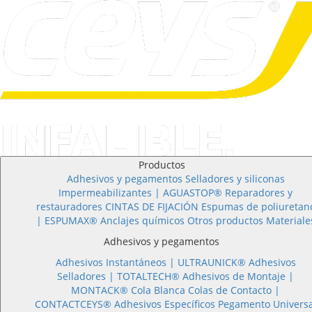
Productos
Adhesivos y pegamentos
Selladores y siliconas
Impermeabilizantes | AGUASTOP®
Reparadores y
restauradores
CINTAS DE FIJACIÓN
Espumas de poliuretan
| ESPUMAX®
Anclajes químicos
Otros productos
Materiale
Adhesivos y pegamentos
Adhesivos Instantáneos |
ULTRAUNICK®
Adhesivos
Selladores |
TOTALTECH®
Adhesivos de Montaje |
MONTACK®
Cola Blanca
Colas de Contacto |
CONTACTCEYS®
Adhesivos Específicos
Pegamento Universa