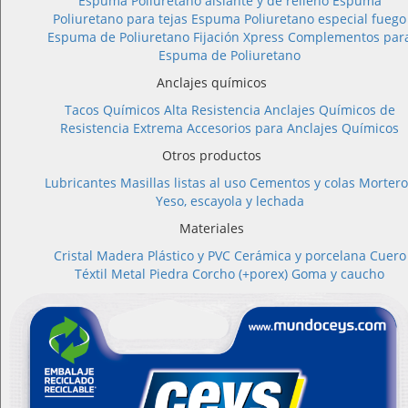
Espuma Poliuretano aislante y de relleno
Espuma
Poliuretano para tejas
Espuma Poliuretano especial fuego
Espuma de Poliuretano Fijación Xpress
Complementos par
Espuma de Poliuretano
Anclajes químicos
Tacos Químicos Alta Resistencia
Anclajes Químicos de
Resistencia Extrema
Accesorios para Anclajes Químicos
Otros productos
Lubricantes
Masillas listas al uso
Cementos y colas
Mortero
Yeso, escayola y lechada
Materiales
Cristal
Madera
Plástico y PVC
Cerámica y porcelana
Cuero
Téxtil
Metal
Piedra
Corcho (+porex)
Goma y caucho