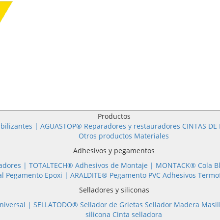
Productos
bilizantes | AGUASTOP®
Reparadores y restauradores
CINTAS DE 
Otros productos
Materiales
Adhesivos y pegamentos
Adhesivos Selladores |
TOTALTECH®
Adhesivos de Montaje |
MONTACK®
Cola B
al
Pegamento Epoxi |
ARALDITE®
Pegamento PVC
Adhesivos Termo
Selladores y siliconas
Silicona Universal |
SELLATODO®
Sellador de Grietas
Sellador Madera
silicona
Cinta selladora