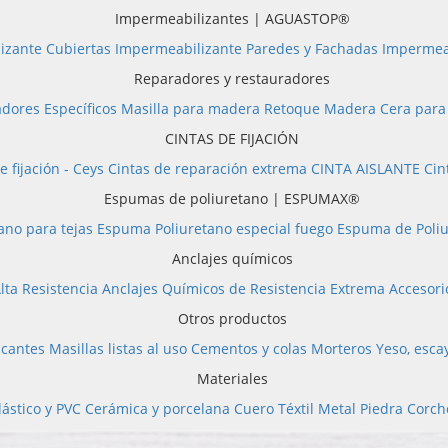
Impermeabilizantes | AGUASTOP®
izante Cubiertas
Impermeabilizante Paredes y Fachadas
Impermea
Reparadores y restauradores
dores Específicos
Masilla para madera
Retoque Madera
Cera par
CINTAS DE FIJACIÓN
e fijación - Ceys
Cintas de reparación extrema
CINTA AISLANTE
Cin
Espumas de poliuretano | ESPUMAX®
ano para tejas
Espuma Poliuretano especial fuego
Espuma de Poliu
Anclajes químicos
lta Resistencia
Anclajes Químicos de Resistencia Extrema
Accesori
Otros productos
icantes
Masillas listas al uso
Cementos y colas
Morteros
Yeso, esca
Materiales
lástico y PVC
Cerámica y porcelana
Cuero
Téxtil
Metal
Piedra
Corch