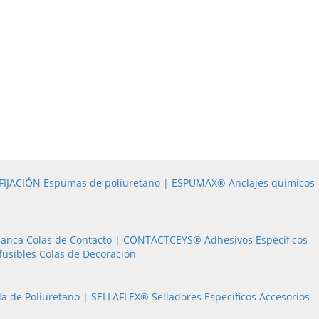
FIJACIÓN
Espumas de poliuretano | ESPUMAX®
Anclajes químicos
lanca
Colas de Contacto |
CONTACTCEYS®
Adhesivos Específicos
fusibles
Colas de Decoración
Masilla de Poliuretano |
SELLAFLEX®
Selladores Específicos
Accesorios