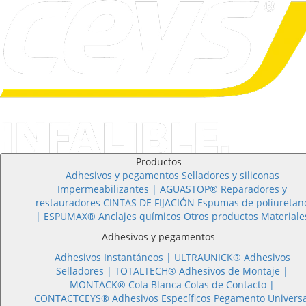
Productos
Adhesivos y pegamentos
Selladores y siliconas
Impermeabilizantes | AGUASTOP®
Reparadores y
restauradores
CINTAS DE FIJACIÓN
Espumas de poliuretan
| ESPUMAX®
Anclajes químicos
Otros productos
Materiale
Adhesivos y pegamentos
Adhesivos Instantáneos |
ULTRAUNICK®
Adhesivos
Selladores |
TOTALTECH®
Adhesivos de Montaje |
MONTACK®
Cola Blanca
Colas de Contacto |
CONTACTCEYS®
Adhesivos Específicos
Pegamento Universa