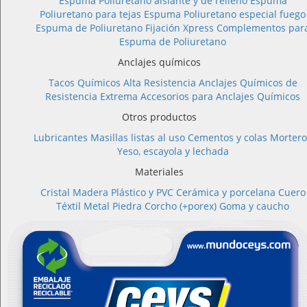
Espuma Poliuretano aislante y de relleno
Espuma
Poliuretano para tejas
Espuma Poliuretano especial fuego
Espuma de Poliuretano Fijación Xpress
Complementos par
Espuma de Poliuretano
Anclajes químicos
Tacos Químicos Alta Resistencia
Anclajes Químicos de
Resistencia Extrema
Accesorios para Anclajes Químicos
Otros productos
Lubricantes
Masillas listas al uso
Cementos y colas
Mortero
Yeso, escayola y lechada
Materiales
Cristal
Madera
Plástico y PVC
Cerámica y porcelana
Cuero
Téxtil
Metal
Piedra
Corcho (+porex)
Goma y caucho