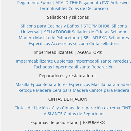
Pegamento Epoxi |
ARALDITE®
Pegamento PVC
Adhesivos
Termofusibles
Colas de Decoración
Selladores y siliconas
Silicona para Cocinas y Baños |
STOPMOHO®
Silicona
Universal |
SELLATODO®
Sellador de Grietas
Sellador
Madera
Masilla de Poliuretano |
SELLAFLEX®
Selladores
Específicos
Accesorios silicona
Cinta selladora
Impermeabilizantes | AGUASTOP®
Impermeabilizante Cubiertas
Impermeabilizante Paredes 
Fachadas
Impermeabilizante Reparación
Reparadores y restauradores
Masilla Epoxi
Reparadores Específicos
Masilla para mader
Retoque Madera
Cera para Madera
Cantos para Madera
CINTAS DE FIJACIÓN
Cintas de fijación - Ceys
Cintas de reparación extrema
CINT
AISLANTE
Cintas de Seguridad
Espumas de poliuretano | ESPUMAX®