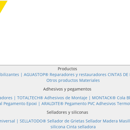
Productos
bilizantes | AGUASTOP®
Reparadores y restauradores
CINTAS DE 
Otros productos
Materiales
Adhesivos y pegamentos
Adhesivos Selladores |
TOTALTECH®
Adhesivos de Montaje |
MONTACK®
Cola B
al
Pegamento Epoxi |
ARALDITE®
Pegamento PVC
Adhesivos Termo
Selladores y siliconas
Silicona Universal |
SELLATODO®
Sellador de Grietas
Sellador Madera
silicona
Cinta selladora