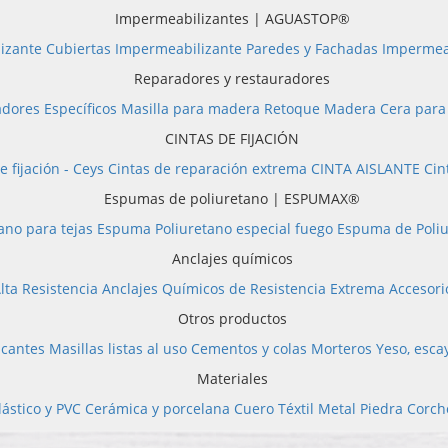
Impermeabilizantes | AGUASTOP®
izante Cubiertas
Impermeabilizante Paredes y Fachadas
Impermea
Reparadores y restauradores
dores Específicos
Masilla para madera
Retoque Madera
Cera par
CINTAS DE FIJACIÓN
e fijación - Ceys
Cintas de reparación extrema
CINTA AISLANTE
Cin
Espumas de poliuretano | ESPUMAX®
ano para tejas
Espuma Poliuretano especial fuego
Espuma de Poliu
Anclajes químicos
lta Resistencia
Anclajes Químicos de Resistencia Extrema
Accesori
Otros productos
icantes
Masillas listas al uso
Cementos y colas
Morteros
Yeso, esca
Materiales
lástico y PVC
Cerámica y porcelana
Cuero
Téxtil
Metal
Piedra
Corch