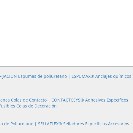
FIJACIÓN
Espumas de poliuretano | ESPUMAX®
Anclajes químicos
lanca
Colas de Contacto |
CONTACTCEYS®
Adhesivos Específicos
fusibles
Colas de Decoración
Masilla de Poliuretano |
SELLAFLEX®
Selladores Específicos
Accesorios