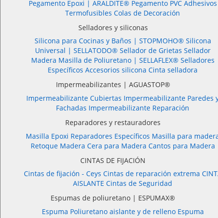
Pegamento Epoxi |
ARALDITE®
Pegamento PVC
Adhesivos
Termofusibles
Colas de Decoración
Selladores y siliconas
Silicona para Cocinas y Baños |
STOPMOHO®
Silicona
Universal |
SELLATODO®
Sellador de Grietas
Sellador
Madera
Masilla de Poliuretano |
SELLAFLEX®
Selladores
Específicos
Accesorios silicona
Cinta selladora
Impermeabilizantes | AGUASTOP®
Impermeabilizante Cubiertas
Impermeabilizante Paredes 
Fachadas
Impermeabilizante Reparación
Reparadores y restauradores
Masilla Epoxi
Reparadores Específicos
Masilla para mader
Retoque Madera
Cera para Madera
Cantos para Madera
CINTAS DE FIJACIÓN
Cintas de fijación - Ceys
Cintas de reparación extrema
CINT
AISLANTE
Cintas de Seguridad
Espumas de poliuretano | ESPUMAX®
Espuma Poliuretano aislante y de relleno
Espuma