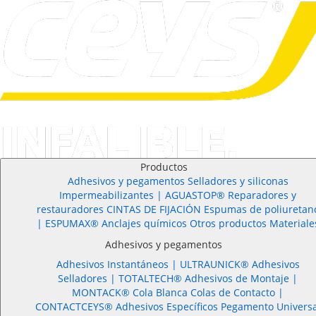
Productos
Adhesivos y pegamentos
Selladores y siliconas
Impermeabilizantes | AGUASTOP®
Reparadores y
restauradores
CINTAS DE FIJACIÓN
Espumas de poliuretan
| ESPUMAX®
Anclajes químicos
Otros productos
Materiale
Adhesivos y pegamentos
Adhesivos Instantáneos |
ULTRAUNICK®
Adhesivos
Selladores |
TOTALTECH®
Adhesivos de Montaje |
MONTACK®
Cola Blanca
Colas de Contacto |
CONTACTCEYS®
Adhesivos Específicos
Pegamento Universa