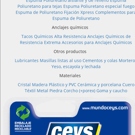
Espuma Poliuretano aislante y de relleno
Espuma
Poliuretano para tejas
Espuma Poliuretano especial fuego
Espuma de Poliuretano Fijación Xpress
Complementos par
Espuma de Poliuretano
Anclajes químicos
Tacos Químicos Alta Resistencia
Anclajes Químicos de
Resistencia Extrema
Accesorios para Anclajes Químicos
Otros productos
Lubricantes
Masillas listas al uso
Cementos y colas
Mortero
Yeso, escayola y lechada
Materiales
Cristal
Madera
Plástico y PVC
Cerámica y porcelana
Cuero
Téxtil
Metal
Piedra
Corcho (+porex)
Goma y caucho