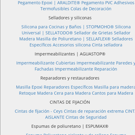
Pegamento Epoxi |
ARALDITE®
Pegamento PVC
Adhesivos
Termofusibles
Colas de Decoración
Selladores y siliconas
Silicona para Cocinas y Baños |
STOPMOHO®
Silicona
Universal |
SELLATODO®
Sellador de Grietas
Sellador
Madera
Masilla de Poliuretano |
SELLAFLEX®
Selladores
Específicos
Accesorios silicona
Cinta selladora
Impermeabilizantes | AGUASTOP®
Impermeabilizante Cubiertas
Impermeabilizante Paredes 
Fachadas
Impermeabilizante Reparación
Reparadores y restauradores
Masilla Epoxi
Reparadores Específicos
Masilla para mader
Retoque Madera
Cera para Madera
Cantos para Madera
CINTAS DE FIJACIÓN
Cintas de fijación - Ceys
Cintas de reparación extrema
CINT
AISLANTE
Cintas de Seguridad
Espumas de poliuretano | ESPUMAX®