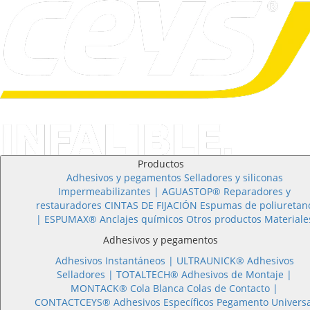
Productos
Adhesivos y pegamentos
Selladores y siliconas
Impermeabilizantes | AGUASTOP®
Reparadores y
restauradores
CINTAS DE FIJACIÓN
Espumas de poliuretan
| ESPUMAX®
Anclajes químicos
Otros productos
Materiale
Adhesivos y pegamentos
Adhesivos Instantáneos |
ULTRAUNICK®
Adhesivos
Selladores |
TOTALTECH®
Adhesivos de Montaje |
MONTACK®
Cola Blanca
Colas de Contacto |
CONTACTCEYS®
Adhesivos Específicos
Pegamento Universa