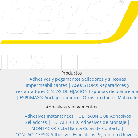
Productos
Adhesivos y pegamentos
Selladores y siliconas
Impermeabilizantes | AGUASTOP®
Reparadores y
restauradores
CINTAS DE FIJACIÓN
Espumas de poliuretan
| ESPUMAX®
Anclajes químicos
Otros productos
Materiale
Adhesivos y pegamentos
Adhesivos Instantáneos |
ULTRAUNICK®
Adhesivos
Selladores |
TOTALTECH®
Adhesivos de Montaje |
MONTACK®
Cola Blanca
Colas de Contacto |
CONTACTCEYS®
Adhesivos Específicos
Pegamento Universa