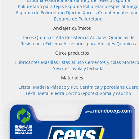
Espuma Poliuretano aislante y de relleno
Espuma
Poliuretano para tejas
Espuma Poliuretano especial fuego
Espuma de Poliuretano Fijación Xpress
Complementos par
Espuma de Poliuretano
Anclajes químicos
Tacos Químicos Alta Resistencia
Anclajes Químicos de
Resistencia Extrema
Accesorios para Anclajes Químicos
Otros productos
Lubricantes
Masillas listas al uso
Cementos y colas
Mortero
Yeso, escayola y lechada
Materiales
Cristal
Madera
Plástico y PVC
Cerámica y porcelana
Cuero
Téxtil
Metal
Piedra
Corcho (+porex)
Goma y caucho