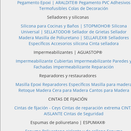
Pegamento Epoxi |
ARALDITE®
Pegamento PVC
Adhesivos
Termofusibles
Colas de Decoración
Selladores y siliconas
Silicona para Cocinas y Baños |
STOPMOHO®
Silicona
Universal |
SELLATODO®
Sellador de Grietas
Sellador
Madera
Masilla de Poliuretano |
SELLAFLEX®
Selladores
Específicos
Accesorios silicona
Cinta selladora
Impermeabilizantes | AGUASTOP®
Impermeabilizante Cubiertas
Impermeabilizante Paredes 
Fachadas
Impermeabilizante Reparación
Reparadores y restauradores
Masilla Epoxi
Reparadores Específicos
Masilla para mader
Retoque Madera
Cera para Madera
Cantos para Madera
CINTAS DE FIJACIÓN
Cintas de fijación - Ceys
Cintas de reparación extrema
CINT
AISLANTE
Cintas de Seguridad
Espumas de poliuretano | ESPUMAX®