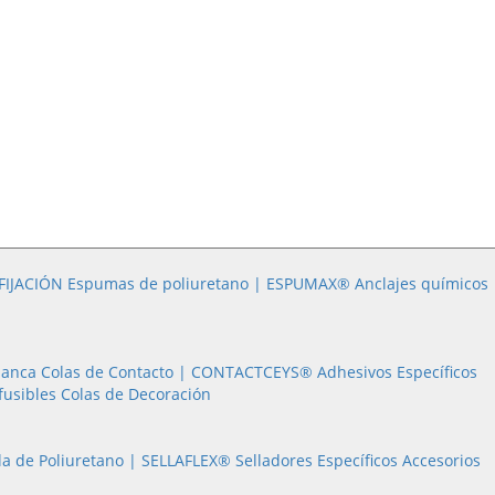
FIJACIÓN
Espumas de poliuretano | ESPUMAX®
Anclajes químicos
lanca
Colas de Contacto |
CONTACTCEYS®
Adhesivos Específicos
fusibles
Colas de Decoración
Masilla de Poliuretano |
SELLAFLEX®
Selladores Específicos
Accesorios