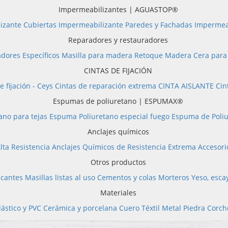
Impermeabilizantes | AGUASTOP®
izante Cubiertas
Impermeabilizante Paredes y Fachadas
Impermea
Reparadores y restauradores
dores Específicos
Masilla para madera
Retoque Madera
Cera par
CINTAS DE FIJACIÓN
e fijación - Ceys
Cintas de reparación extrema
CINTA AISLANTE
Cin
Espumas de poliuretano | ESPUMAX®
ano para tejas
Espuma Poliuretano especial fuego
Espuma de Poliu
Anclajes químicos
lta Resistencia
Anclajes Químicos de Resistencia Extrema
Accesori
Otros productos
icantes
Masillas listas al uso
Cementos y colas
Morteros
Yeso, esca
Materiales
lástico y PVC
Cerámica y porcelana
Cuero
Téxtil
Metal
Piedra
Corch