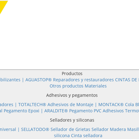
Productos
bilizantes | AGUASTOP®
Reparadores y restauradores
CINTAS DE 
Otros productos
Materiales
Adhesivos y pegamentos
Adhesivos Selladores |
TOTALTECH®
Adhesivos de Montaje |
MONTACK®
Cola B
al
Pegamento Epoxi |
ARALDITE®
Pegamento PVC
Adhesivos Termo
Selladores y siliconas
Silicona Universal |
SELLATODO®
Sellador de Grietas
Sellador Madera
silicona
Cinta selladora