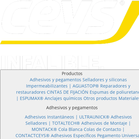
Productos
Adhesivos y pegamentos
Selladores y siliconas
Impermeabilizantes | AGUASTOP®
Reparadores y
restauradores
CINTAS DE FIJACIÓN
Espumas de poliuretan
| ESPUMAX®
Anclajes químicos
Otros productos
Materiale
Adhesivos y pegamentos
Adhesivos Instantáneos |
ULTRAUNICK®
Adhesivos
Selladores |
TOTALTECH®
Adhesivos de Montaje |
MONTACK®
Cola Blanca
Colas de Contacto |
CONTACTCEYS®
Adhesivos Específicos
Pegamento Universa