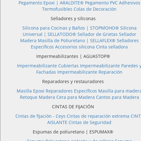
Pegamento Epoxi |
ARALDITE®
Pegamento PVC
Adhesivos
Termofusibles
Colas de Decoración
Selladores y siliconas
Silicona para Cocinas y Baños |
STOPMOHO®
Silicona
Universal |
SELLATODO®
Sellador de Grietas
Sellador
Madera
Masilla de Poliuretano |
SELLAFLEX®
Selladores
Específicos
Accesorios silicona
Cinta selladora
Impermeabilizantes | AGUASTOP®
Impermeabilizante Cubiertas
Impermeabilizante Paredes 
Fachadas
Impermeabilizante Reparación
Reparadores y restauradores
Masilla Epoxi
Reparadores Específicos
Masilla para mader
Retoque Madera
Cera para Madera
Cantos para Madera
CINTAS DE FIJACIÓN
Cintas de fijación - Ceys
Cintas de reparación extrema
CINT
AISLANTE
Cintas de Seguridad
Espumas de poliuretano | ESPUMAX®