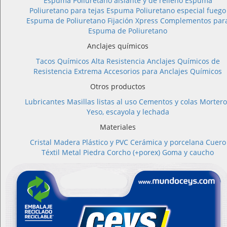
Espuma Poliuretano aislante y de relleno
Espuma
Poliuretano para tejas
Espuma Poliuretano especial fuego
Espuma de Poliuretano Fijación Xpress
Complementos par
Espuma de Poliuretano
Anclajes químicos
Tacos Químicos Alta Resistencia
Anclajes Químicos de
Resistencia Extrema
Accesorios para Anclajes Químicos
Otros productos
Lubricantes
Masillas listas al uso
Cementos y colas
Mortero
Yeso, escayola y lechada
Materiales
Cristal
Madera
Plástico y PVC
Cerámica y porcelana
Cuero
Téxtil
Metal
Piedra
Corcho (+porex)
Goma y caucho