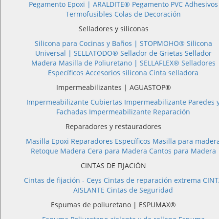
Pegamento Epoxi |
ARALDITE®
Pegamento PVC
Adhesivos
Termofusibles
Colas de Decoración
Selladores y siliconas
Silicona para Cocinas y Baños |
STOPMOHO®
Silicona
Universal |
SELLATODO®
Sellador de Grietas
Sellador
Madera
Masilla de Poliuretano |
SELLAFLEX®
Selladores
Específicos
Accesorios silicona
Cinta selladora
Impermeabilizantes | AGUASTOP®
Impermeabilizante Cubiertas
Impermeabilizante Paredes 
Fachadas
Impermeabilizante Reparación
Reparadores y restauradores
Masilla Epoxi
Reparadores Específicos
Masilla para mader
Retoque Madera
Cera para Madera
Cantos para Madera
CINTAS DE FIJACIÓN
Cintas de fijación - Ceys
Cintas de reparación extrema
CINT
AISLANTE
Cintas de Seguridad
Espumas de poliuretano | ESPUMAX®