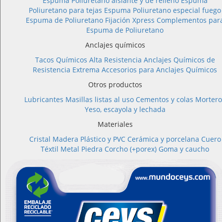
Espuma Poliuretano aislante y de relleno
Espuma
Poliuretano para tejas
Espuma Poliuretano especial fuego
Espuma de Poliuretano Fijación Xpress
Complementos par
Espuma de Poliuretano
Anclajes químicos
Tacos Químicos Alta Resistencia
Anclajes Químicos de
Resistencia Extrema
Accesorios para Anclajes Químicos
Otros productos
Lubricantes
Masillas listas al uso
Cementos y colas
Mortero
Yeso, escayola y lechada
Materiales
Cristal
Madera
Plástico y PVC
Cerámica y porcelana
Cuero
Téxtil
Metal
Piedra
Corcho (+porex)
Goma y caucho