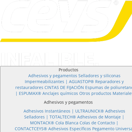
Productos
Adhesivos y pegamentos
Selladores y siliconas
Impermeabilizantes | AGUASTOP®
Reparadores y
restauradores
CINTAS DE FIJACIÓN
Espumas de poliuretan
| ESPUMAX®
Anclajes químicos
Otros productos
Materiale
Adhesivos y pegamentos
Adhesivos Instantáneos |
ULTRAUNICK®
Adhesivos
Selladores |
TOTALTECH®
Adhesivos de Montaje |
MONTACK®
Cola Blanca
Colas de Contacto |
CONTACTCEYS®
Adhesivos Específicos
Pegamento Universa