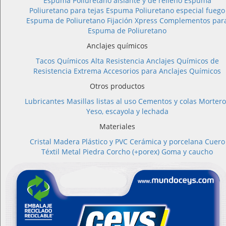
Espuma Poliuretano aislante y de relleno
Espuma
Poliuretano para tejas
Espuma Poliuretano especial fuego
Espuma de Poliuretano Fijación Xpress
Complementos par
Espuma de Poliuretano
Anclajes químicos
Tacos Químicos Alta Resistencia
Anclajes Químicos de
Resistencia Extrema
Accesorios para Anclajes Químicos
Otros productos
Lubricantes
Masillas listas al uso
Cementos y colas
Mortero
Yeso, escayola y lechada
Materiales
Cristal
Madera
Plástico y PVC
Cerámica y porcelana
Cuero
Téxtil
Metal
Piedra
Corcho (+porex)
Goma y caucho