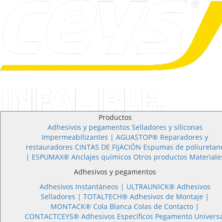
Productos
Adhesivos y pegamentos
Selladores y siliconas
Impermeabilizantes | AGUASTOP®
Reparadores y
restauradores
CINTAS DE FIJACIÓN
Espumas de poliuretan
| ESPUMAX®
Anclajes químicos
Otros productos
Materiale
Adhesivos y pegamentos
Adhesivos Instantáneos |
ULTRAUNICK®
Adhesivos
Selladores |
TOTALTECH®
Adhesivos de Montaje |
MONTACK®
Cola Blanca
Colas de Contacto |
CONTACTCEYS®
Adhesivos Específicos
Pegamento Universa