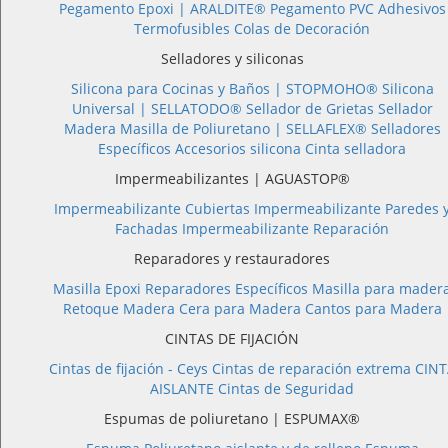
Pegamento Epoxi |
ARALDITE®
Pegamento PVC
Adhesivos
Termofusibles
Colas de Decoración
Selladores y siliconas
Silicona para Cocinas y Baños |
STOPMOHO®
Silicona
Universal |
SELLATODO®
Sellador de Grietas
Sellador
Madera
Masilla de Poliuretano |
SELLAFLEX®
Selladores
Específicos
Accesorios silicona
Cinta selladora
Impermeabilizantes | AGUASTOP®
Impermeabilizante Cubiertas
Impermeabilizante Paredes 
Fachadas
Impermeabilizante Reparación
Reparadores y restauradores
Masilla Epoxi
Reparadores Específicos
Masilla para mader
Retoque Madera
Cera para Madera
Cantos para Madera
CINTAS DE FIJACIÓN
Cintas de fijación - Ceys
Cintas de reparación extrema
CINT
AISLANTE
Cintas de Seguridad
Espumas de poliuretano | ESPUMAX®