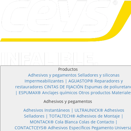
Productos
Adhesivos y pegamentos
Selladores y siliconas
Impermeabilizantes | AGUASTOP®
Reparadores y
restauradores
CINTAS DE FIJACIÓN
Espumas de poliuretan
| ESPUMAX®
Anclajes químicos
Otros productos
Materiale
Adhesivos y pegamentos
Adhesivos Instantáneos |
ULTRAUNICK®
Adhesivos
Selladores |
TOTALTECH®
Adhesivos de Montaje |
MONTACK®
Cola Blanca
Colas de Contacto |
CONTACTCEYS®
Adhesivos Específicos
Pegamento Universa