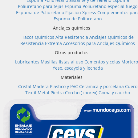
Espuma Poliuretano aislante y de relleno
Espuma
Poliuretano para tejas
Espuma Poliuretano especial fuego
Espuma de Poliuretano Fijación Xpress
Complementos par
Espuma de Poliuretano
Anclajes químicos
Tacos Químicos Alta Resistencia
Anclajes Químicos de
Resistencia Extrema
Accesorios para Anclajes Químicos
Otros productos
Lubricantes
Masillas listas al uso
Cementos y colas
Mortero
Yeso, escayola y lechada
Materiales
Cristal
Madera
Plástico y PVC
Cerámica y porcelana
Cuero
Téxtil
Metal
Piedra
Corcho (+porex)
Goma y caucho