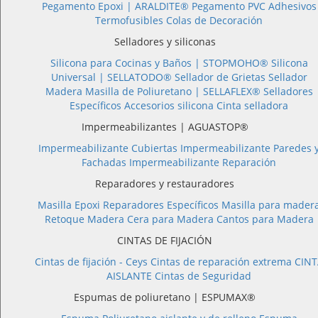
Pegamento Epoxi |
ARALDITE®
Pegamento PVC
Adhesivos
Termofusibles
Colas de Decoración
Selladores y siliconas
Silicona para Cocinas y Baños |
STOPMOHO®
Silicona
Universal |
SELLATODO®
Sellador de Grietas
Sellador
Madera
Masilla de Poliuretano |
SELLAFLEX®
Selladores
Específicos
Accesorios silicona
Cinta selladora
Impermeabilizantes | AGUASTOP®
Impermeabilizante Cubiertas
Impermeabilizante Paredes 
Fachadas
Impermeabilizante Reparación
Reparadores y restauradores
Masilla Epoxi
Reparadores Específicos
Masilla para mader
Retoque Madera
Cera para Madera
Cantos para Madera
CINTAS DE FIJACIÓN
Cintas de fijación - Ceys
Cintas de reparación extrema
CINT
AISLANTE
Cintas de Seguridad
Espumas de poliuretano | ESPUMAX®