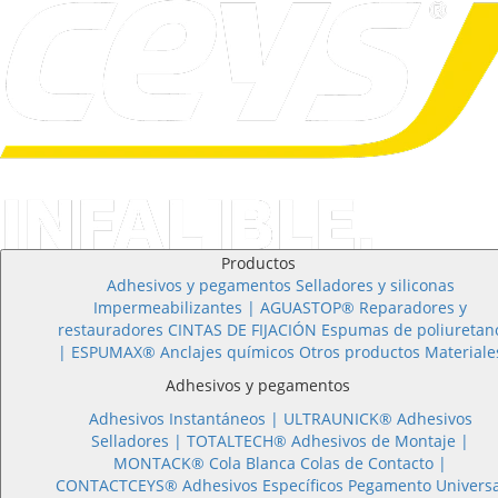
Productos
Adhesivos y pegamentos
Selladores y siliconas
Impermeabilizantes | AGUASTOP®
Reparadores y
restauradores
CINTAS DE FIJACIÓN
Espumas de poliuretan
| ESPUMAX®
Anclajes químicos
Otros productos
Materiale
Adhesivos y pegamentos
Adhesivos Instantáneos |
ULTRAUNICK®
Adhesivos
Selladores |
TOTALTECH®
Adhesivos de Montaje |
MONTACK®
Cola Blanca
Colas de Contacto |
CONTACTCEYS®
Adhesivos Específicos
Pegamento Universa