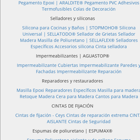
Pegamento Epoxi |
ARALDITE®
Pegamento PVC
Adhesivos
Termofusibles
Colas de Decoración
Selladores y siliconas
Silicona para Cocinas y Baños |
STOPMOHO®
Silicona
Universal |
SELLATODO®
Sellador de Grietas
Sellador
Madera
Masilla de Poliuretano |
SELLAFLEX®
Selladores
Específicos
Accesorios silicona
Cinta selladora
Impermeabilizantes | AGUASTOP®
Impermeabilizante Cubiertas
Impermeabilizante Paredes 
Fachadas
Impermeabilizante Reparación
Reparadores y restauradores
Masilla Epoxi
Reparadores Específicos
Masilla para mader
Retoque Madera
Cera para Madera
Cantos para Madera
CINTAS DE FIJACIÓN
Cintas de fijación - Ceys
Cintas de reparación extrema
CINT
AISLANTE
Cintas de Seguridad
Espumas de poliuretano | ESPUMAX®