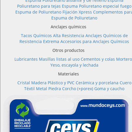
Espuma Poliuretano aislante y de relleno
Espuma
Poliuretano para tejas
Espuma Poliuretano especial fuego
Espuma de Poliuretano Fijación Xpress
Complementos par
Espuma de Poliuretano
Anclajes químicos
Tacos Químicos Alta Resistencia
Anclajes Químicos de
Resistencia Extrema
Accesorios para Anclajes Químicos
Otros productos
Lubricantes
Masillas listas al uso
Cementos y colas
Mortero
Yeso, escayola y lechada
Materiales
Cristal
Madera
Plástico y PVC
Cerámica y porcelana
Cuero
Téxtil
Metal
Piedra
Corcho (+porex)
Goma y caucho