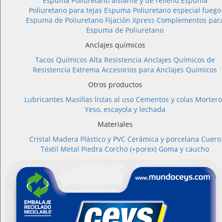
Espuma Poliuretano aislante y de relleno
Espuma
Poliuretano para tejas
Espuma Poliuretano especial fuego
Espuma de Poliuretano Fijación Xpress
Complementos par
Espuma de Poliuretano
Anclajes químicos
Tacos Químicos Alta Resistencia
Anclajes Químicos de
Resistencia Extrema
Accesorios para Anclajes Químicos
Otros productos
Lubricantes
Masillas listas al uso
Cementos y colas
Mortero
Yeso, escayola y lechada
Materiales
Cristal
Madera
Plástico y PVC
Cerámica y porcelana
Cuero
Téxtil
Metal
Piedra
Corcho (+porex)
Goma y caucho