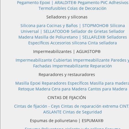
Pegamento Epoxi |
ARALDITE®
Pegamento PVC
Adhesivos
Termofusibles
Colas de Decoración
Selladores y siliconas
Silicona para Cocinas y Baños |
STOPMOHO®
Silicona
Universal |
SELLATODO®
Sellador de Grietas
Sellador
Madera
Masilla de Poliuretano |
SELLAFLEX®
Selladores
Específicos
Accesorios silicona
Cinta selladora
Impermeabilizantes | AGUASTOP®
Impermeabilizante Cubiertas
Impermeabilizante Paredes 
Fachadas
Impermeabilizante Reparación
Reparadores y restauradores
Masilla Epoxi
Reparadores Específicos
Masilla para mader
Retoque Madera
Cera para Madera
Cantos para Madera
CINTAS DE FIJACIÓN
Cintas de fijación - Ceys
Cintas de reparación extrema
CINT
AISLANTE
Cintas de Seguridad
Espumas de poliuretano | ESPUMAX®