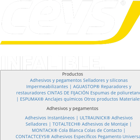
Productos
Adhesivos y pegamentos
Selladores y siliconas
Impermeabilizantes | AGUASTOP®
Reparadores y
restauradores
CINTAS DE FIJACIÓN
Espumas de poliuretan
| ESPUMAX®
Anclajes químicos
Otros productos
Materiale
Adhesivos y pegamentos
Adhesivos Instantáneos |
ULTRAUNICK®
Adhesivos
Selladores |
TOTALTECH®
Adhesivos de Montaje |
MONTACK®
Cola Blanca
Colas de Contacto |
CONTACTCEYS®
Adhesivos Específicos
Pegamento Universa