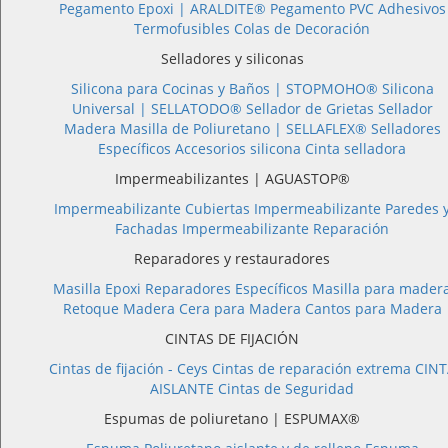
Pegamento Epoxi |
ARALDITE®
Pegamento PVC
Adhesivos
Termofusibles
Colas de Decoración
Selladores y siliconas
Silicona para Cocinas y Baños |
STOPMOHO®
Silicona
Universal |
SELLATODO®
Sellador de Grietas
Sellador
Madera
Masilla de Poliuretano |
SELLAFLEX®
Selladores
Específicos
Accesorios silicona
Cinta selladora
Impermeabilizantes | AGUASTOP®
Impermeabilizante Cubiertas
Impermeabilizante Paredes 
Fachadas
Impermeabilizante Reparación
Reparadores y restauradores
Masilla Epoxi
Reparadores Específicos
Masilla para mader
Retoque Madera
Cera para Madera
Cantos para Madera
CINTAS DE FIJACIÓN
Cintas de fijación - Ceys
Cintas de reparación extrema
CINT
AISLANTE
Cintas de Seguridad
Espumas de poliuretano | ESPUMAX®