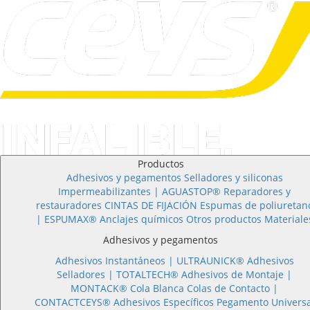
Productos
Adhesivos y pegamentos
Selladores y siliconas
Impermeabilizantes | AGUASTOP®
Reparadores y
restauradores
CINTAS DE FIJACIÓN
Espumas de poliuretan
| ESPUMAX®
Anclajes químicos
Otros productos
Materiale
Adhesivos y pegamentos
Adhesivos Instantáneos |
ULTRAUNICK®
Adhesivos
Selladores |
TOTALTECH®
Adhesivos de Montaje |
MONTACK®
Cola Blanca
Colas de Contacto |
CONTACTCEYS®
Adhesivos Específicos
Pegamento Universa