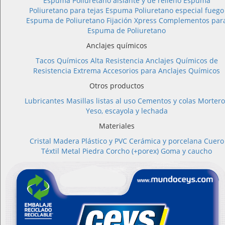
Espuma Poliuretano aislante y de relleno
Espuma
Poliuretano para tejas
Espuma Poliuretano especial fuego
Espuma de Poliuretano Fijación Xpress
Complementos par
Espuma de Poliuretano
Anclajes químicos
Tacos Químicos Alta Resistencia
Anclajes Químicos de
Resistencia Extrema
Accesorios para Anclajes Químicos
Otros productos
Lubricantes
Masillas listas al uso
Cementos y colas
Mortero
Yeso, escayola y lechada
Materiales
Cristal
Madera
Plástico y PVC
Cerámica y porcelana
Cuero
Téxtil
Metal
Piedra
Corcho (+porex)
Goma y caucho