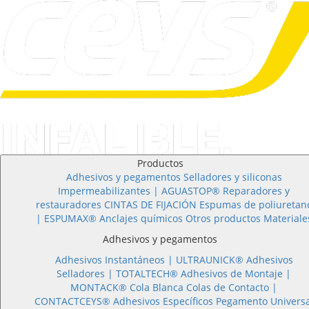
Productos
Adhesivos y pegamentos
Selladores y siliconas
Impermeabilizantes | AGUASTOP®
Reparadores y
restauradores
CINTAS DE FIJACIÓN
Espumas de poliuretan
| ESPUMAX®
Anclajes químicos
Otros productos
Materiale
Adhesivos y pegamentos
Adhesivos Instantáneos |
ULTRAUNICK®
Adhesivos
Selladores |
TOTALTECH®
Adhesivos de Montaje |
MONTACK®
Cola Blanca
Colas de Contacto |
CONTACTCEYS®
Adhesivos Específicos
Pegamento Universa