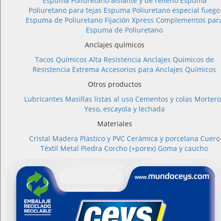
Espuma Poliuretano aislante y de relleno
Espuma
Poliuretano para tejas
Espuma Poliuretano especial fuego
Espuma de Poliuretano Fijación Xpress
Complementos par
Espuma de Poliuretano
Anclajes químicos
Tacos Químicos Alta Resistencia
Anclajes Químicos de
Resistencia Extrema
Accesorios para Anclajes Químicos
Otros productos
Lubricantes
Masillas listas al uso
Cementos y colas
Mortero
Yeso, escayola y lechada
Materiales
Cristal
Madera
Plástico y PVC
Cerámica y porcelana
Cuero
Téxtil
Metal
Piedra
Corcho (+porex)
Goma y caucho