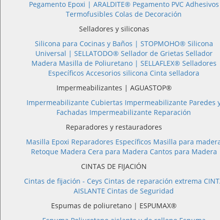
Pegamento Epoxi |
ARALDITE®
Pegamento PVC
Adhesivos
Termofusibles
Colas de Decoración
Selladores y siliconas
Silicona para Cocinas y Baños |
STOPMOHO®
Silicona
Universal |
SELLATODO®
Sellador de Grietas
Sellador
Madera
Masilla de Poliuretano |
SELLAFLEX®
Selladores
Específicos
Accesorios silicona
Cinta selladora
Impermeabilizantes | AGUASTOP®
Impermeabilizante Cubiertas
Impermeabilizante Paredes 
Fachadas
Impermeabilizante Reparación
Reparadores y restauradores
Masilla Epoxi
Reparadores Específicos
Masilla para mader
Retoque Madera
Cera para Madera
Cantos para Madera
CINTAS DE FIJACIÓN
Cintas de fijación - Ceys
Cintas de reparación extrema
CINT
AISLANTE
Cintas de Seguridad
Espumas de poliuretano | ESPUMAX®