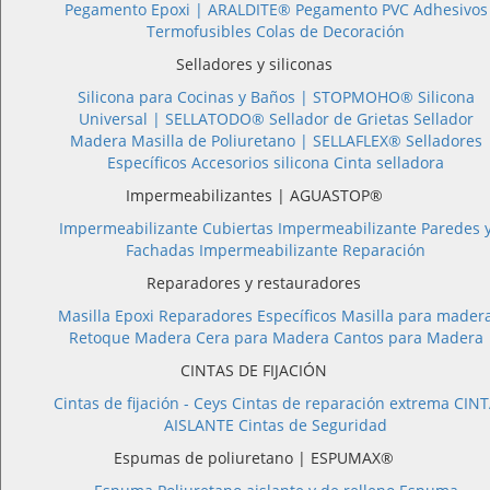
Pegamento Epoxi |
ARALDITE®
Pegamento PVC
Adhesivos
Termofusibles
Colas de Decoración
Selladores y siliconas
Silicona para Cocinas y Baños |
STOPMOHO®
Silicona
Universal |
SELLATODO®
Sellador de Grietas
Sellador
Madera
Masilla de Poliuretano |
SELLAFLEX®
Selladores
Específicos
Accesorios silicona
Cinta selladora
Impermeabilizantes | AGUASTOP®
Impermeabilizante Cubiertas
Impermeabilizante Paredes 
Fachadas
Impermeabilizante Reparación
Reparadores y restauradores
Masilla Epoxi
Reparadores Específicos
Masilla para mader
Retoque Madera
Cera para Madera
Cantos para Madera
CINTAS DE FIJACIÓN
Cintas de fijación - Ceys
Cintas de reparación extrema
CINT
AISLANTE
Cintas de Seguridad
Espumas de poliuretano | ESPUMAX®