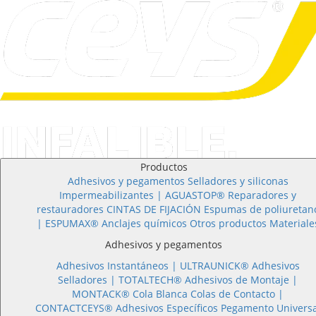
Productos
Adhesivos y pegamentos
Selladores y siliconas
Impermeabilizantes | AGUASTOP®
Reparadores y
restauradores
CINTAS DE FIJACIÓN
Espumas de poliuretan
| ESPUMAX®
Anclajes químicos
Otros productos
Materiale
Adhesivos y pegamentos
Adhesivos Instantáneos |
ULTRAUNICK®
Adhesivos
Selladores |
TOTALTECH®
Adhesivos de Montaje |
MONTACK®
Cola Blanca
Colas de Contacto |
CONTACTCEYS®
Adhesivos Específicos
Pegamento Universa