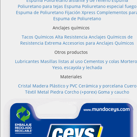
Espuma Poliuretano aislante y de relleno
Espuma
Poliuretano para tejas
Espuma Poliuretano especial fuego
Espuma de Poliuretano Fijación Xpress
Complementos par
Espuma de Poliuretano
Anclajes químicos
Tacos Químicos Alta Resistencia
Anclajes Químicos de
Resistencia Extrema
Accesorios para Anclajes Químicos
Otros productos
Lubricantes
Masillas listas al uso
Cementos y colas
Mortero
Yeso, escayola y lechada
Materiales
Cristal
Madera
Plástico y PVC
Cerámica y porcelana
Cuero
Téxtil
Metal
Piedra
Corcho (+porex)
Goma y caucho